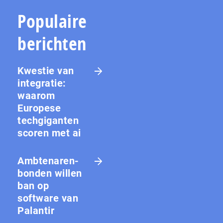
Populaire
berichten
Kwestie van
integratie:
waarom
Europese
techgiganten
scoren met ai
Amb­te­na­ren­
bon­den willen
ban op
software van
Palantir