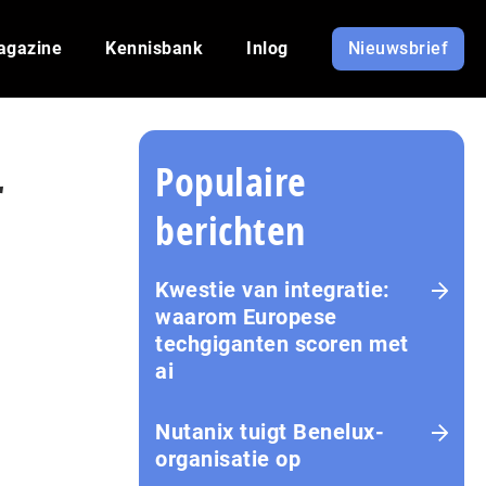
agazine
Kennisbank
Inlog
Nieuwsbrief
Populaire
r
berichten
Kwestie van integratie:
waarom Europese
techgiganten scoren met
ai
Nutanix tuigt Benelux-
organisatie op