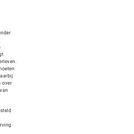
inder
n
gt
erleven.
 moeten
aarbij
n over
 van
steld
rving