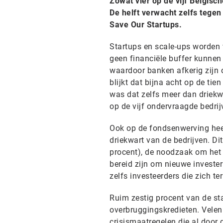
Zowat vier op de vijf Belgisch
De helft verwacht zelfs tegen
Save Our Startups.
Startups en scale-ups worden
geen financiële buffer kunnen
waardoor banken afkerig zijn 
blijkt dat bijna acht op de ti
was dat zelfs meer dan driekwa
op de vijf ondervraagde bedrijv
Ook op de fondsenwerving heef
driekwart van de bedrijven. Di
procent), de noodzaak om het u
bereid zijn om nieuwe investe
zelfs investeerders die zich t
Ruim zestig procent van de st
overbruggingskredieten. Vele
crisismaatregelen die al door 