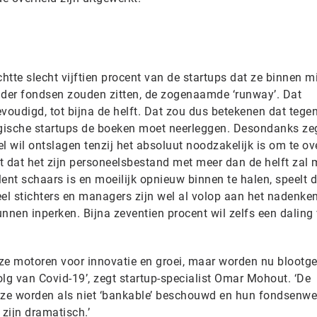
tte slecht vijftien procent van de startups dat ze binnen m
der fondsen zouden zitten, de zogenaamde ‘runway’. Dat
voudigd, tot bijna de helft. Dat zou dus betekenen dat tege
gische startups de boeken moet neerleggen. Desondanks ze
l wil ontslagen tenzij het absoluut noodzakelijk is om te ov
t dat het zijn personeelsbestand met meer dan de helft zal
lent schaars is en moeilijk opnieuw binnen te halen, speelt d
Veel stichters en managers zijn wel al volop aan het nadenke
nnen inperken. Bijna zeventien procent wil zelfs een daling
nze motoren voor innovatie en groei, maar worden nu blootge
lg van Covid-19’, zegt startup-specialist Omar Mohout. ‘De
ze worden als niet ‘bankable’ beschouwd en hun fondsenwe
 zijn dramatisch.’