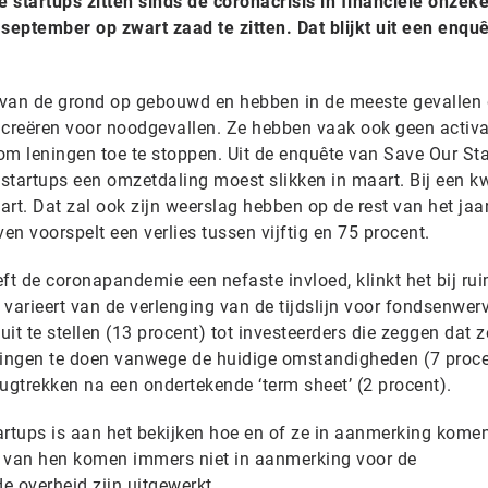
e startups zitten sinds de coronacrisis in financiële onzek
 september op zwart zaad te zitten. Dat blijkt uit een enqu
 van de grond op gebouwd en hebben in de meeste gevallen
 creëren voor noodgevallen. Ze hebben vaak ook geen activ
om leningen toe te stoppen. Uit de enquête van Save Our St
en startups een omzetdaling moest slikken in maart. Bij een k
rt. Dat zal ook zijn weerslag hebben op de rest van het jaar
en voorspelt een verlies tussen vijftig en 75 procent.
t de coronapandemie een nefaste invloed, klinkt het bij ru
t varieert van de verlenging van de tijdslijn voor fondsenwer
it te stellen (13 procent) tot investeerders die zeggen dat z
ringen te doen vanwege de huidige omstandigheden (7 proce
erugtrekken na een ondertekende ‘term sheet’ (2 procent).
artups is aan het bekijken hoe en of ze in aanmerking kome
n van hen komen immers niet in aanmerking voor de
de overheid zijn uitgewerkt.