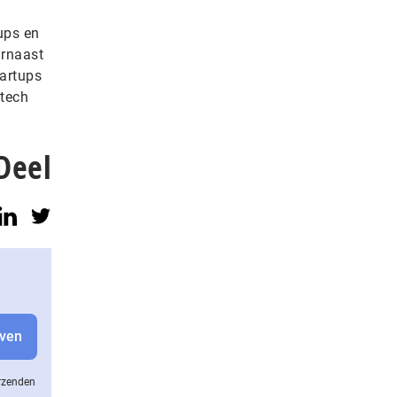
ups en
arnaast
tartups
ntech
Deel
erzenden