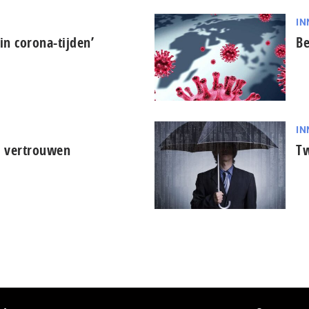
IN
in corona-tijden’
Be
IN
l vertrouwen
Tw