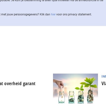
ble. Je kunt je toestemming te allen tijde intrekken via de af­meld­func­tie in de
 met jouw per­soons­ge­ge­vens? Klik dan
hier
voor ons privacy statement.
IN
dat overheid garant
Vl