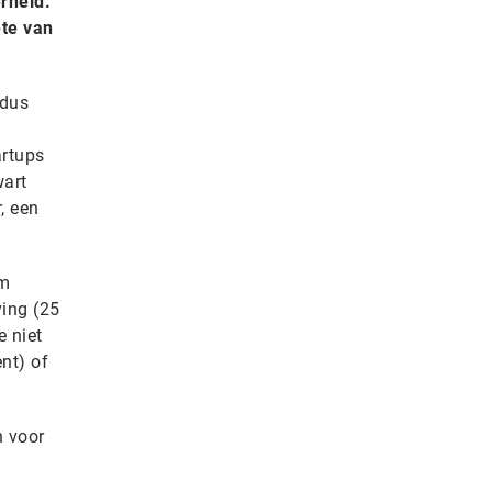
erheid.
ête van
 dus
a
artups
wart
, een
im
ving (25
e niet
nt) of
n voor