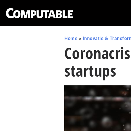
Home
»
Innovatie & Transfor
Coronacris
startups