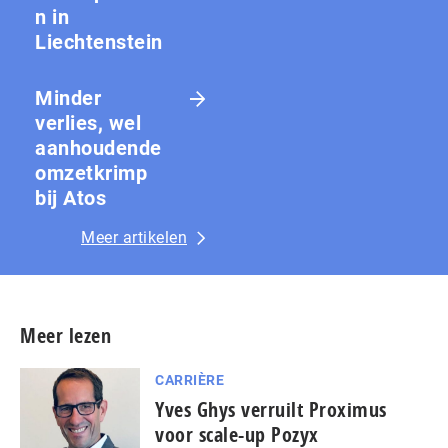
n in
Liechtenstein
Minder
verlies, wel
aanhoudende
omzetkrimp
bij Atos
Meer artikelen
Meer lezen
CARRIÈRE
Yves Ghys verruilt Proximus
voor scale-up Pozyx