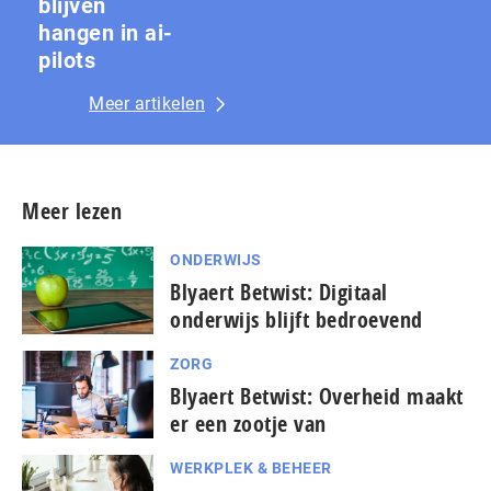
blijven
hangen in ai-
pilots
Meer artikelen
Meer lezen
ONDERWIJS
Blyaert Betwist: Digitaal
onderwijs blijft bedroevend
ZORG
Blyaert Betwist: Overheid maakt
er een zootje van
WERKPLEK & BEHEER