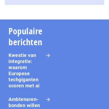
Populaire
berichten
Kwestie van
integratie:
waarom
Europese
techgiganten
scoren met ai
Amb­te­na­ren­
bon­den willen