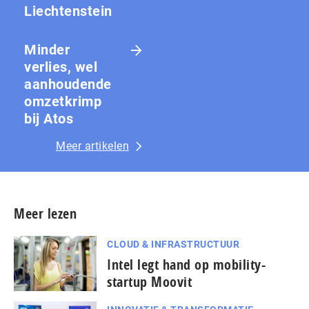
Liechtenstein
Minder
verlies, wel
aanhoudende
omzetkrimp
bij Atos
Meer artikelen
Meer lezen
CLOUD & INFRASTRUCTUUR
Intel legt hand op mobility-
startup Moovit