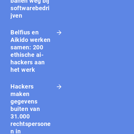
banen weg bij
softwarebedri
jven
Belfius en
Aikido werken
samen: 200
ethische ai-
hackers aan
het werk
Hackers
maken
gegevens
buiten van
31.000
rechtspersone
n in