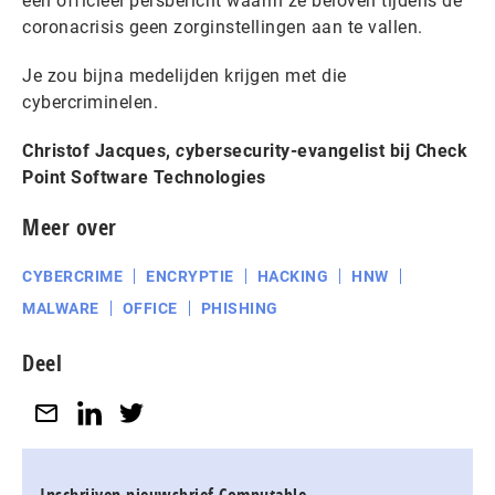
een officieel persbericht waarin ze beloven tijdens de
coronacrisis geen zorginstellingen aan te vallen.
Je zou bijna medelijden krijgen met die
cybercriminelen.
Christof Jacques,
c
ybersecurity-evangelist bij Check
Point Software Technologies
Meer over
CYBERCRIME
ENCRYPTIE
HACKING
HNW
MALWARE
OFFICE
PHISHING
Deel
Inschrijven nieuwsbrief Computable