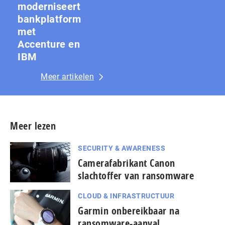
moderniseert
bankplatform
met
Accenture en
IBM
Meer artikelen
Meer lezen
SECURITY & AWARENESS
Camerafabrikant Canon
slachtoffer van ransomware
CLOUD & INFRASTRUCTUUR
Garmin onbereikbaar na
ransomware-aanval