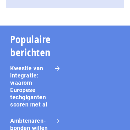
Populaire
berichten
Kwestie van
integratie:
waarom
Europese
techgiganten
scoren met ai
Amb­te­na­ren­
bon­den willen