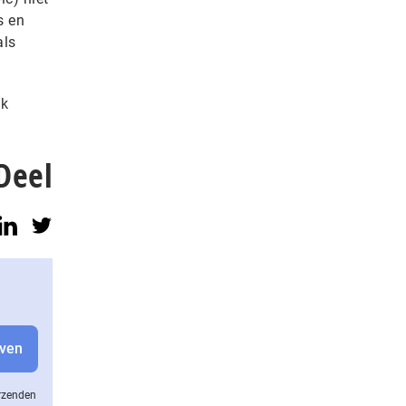
s en
als
ok
Deel
erzenden