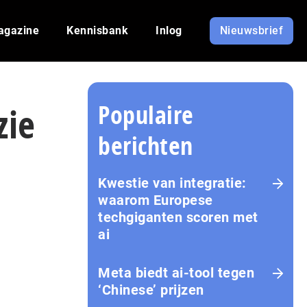
agazine
Kennisbank
Inlog
Nieuwsbrief
Populaire
zie
berichten
Kwestie van integratie:
waarom Europese
techgiganten scoren met
ai
Meta biedt ai-tool tegen
‘Chinese’ prijzen