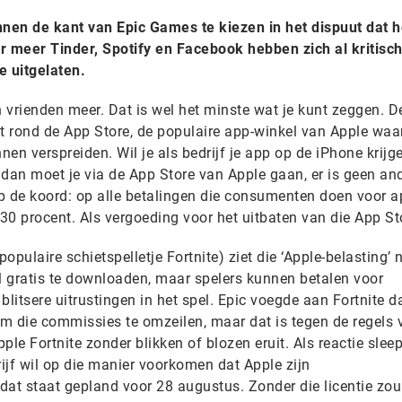
nen de kant van Epic Games te kiezen in het dispuut dat h
r meer Tinder, Spotify en Facebook hebben zich al kritisc
e uitgelaten.
vrienden meer. Dat is wel het minste wat je kunt zeggen. De
it rond de App Store, de populaire app-winkel van Apple wa
en verspreiden. Wil je als bedrijf je app op de iPhone krijg
) dan moet je via de App Store van Apple gaan, er is geen an
p de koord: op alle betalingen die consumenten doen voor a
30 procent. Als vergoeding voor het uitbaten van die App St
pulaire schietspelletje Fortnite) ziet die ‘Apple-belasting’ n
wel gratis te downloaden, maar spelers kunnen betalen voor
blitsere uitrustingen in het spel. Epic voegde aan Fortnite 
m die commissies te omzeilen, maar dat is tegen de regels 
le Fortnite zonder blikken of blozen eruit. Als reactie slee
rijf wil op die manier voorkomen dat Apple zijn
 dat staat gepland voor 28 augustus. Zonder die licentie zou