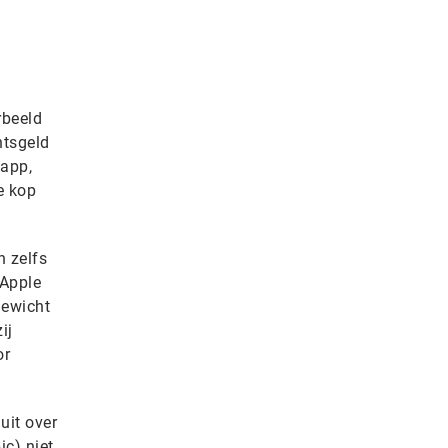
rbeeld
ntsgeld
 app,
e kop
n zelfs
 Apple
gewicht
ij
or
uit over
c) niet