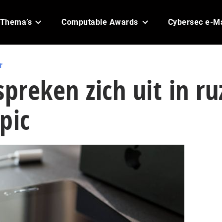
Thema’s
Computable Awards
Cybersec e-M
r
spreken zich uit in ru
pic