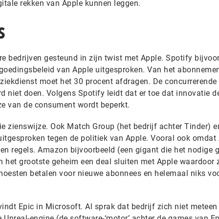
gitale rekken van Apple kunnen leggen.
s
e bedrijven gesteund in zijn twist met Apple. Spotify bijvoo
ergoedingsbeleid van Apple uitgesproken. Van het abonneme
uziekdienst moet het 30 procent afdragen. De concurrerende
d niet doen. Volgens Spotify leidt dat er toe dat innovatie d
ze van de consument wordt beperkt.
die zienswijze. Ook Match Group (het bedrijf achter Tinder) e
itgesproken tegen de politiek van Apple. Vooral ook omdat
gen regels. Amazon bijvoorbeeld (een gigant die het nodige 
n het grootste geheim een deal sluiten met Apple waardoor z
moesten betalen voor nieuwe abonnees en helemaal niks vo
dt Epic in Microsoft. Al sprak dat bedrijf zich niet meteen 
 Unreal-engine (de software-‘motor’ achter de games van Epi