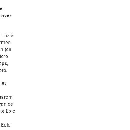
et
h over
 ruzie
armee
en (en
dere
pps,
ore.
iet
daarom
van de
pte Epic
 Epic