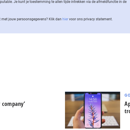
ble. Je kunt je toestemming te allen tijde intrekken via de af­meld­func­tie in de
 met jouw per­soons­ge­ge­vens? Klik dan
hier
voor ons privacy statement.
GO
ar company’
Ap
tr