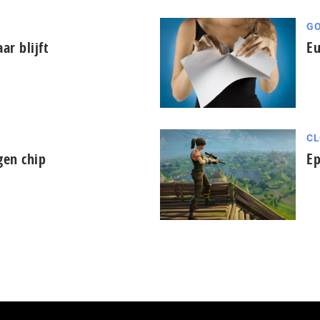
GO
r blijft
Eu
CL
igen chip
Ep