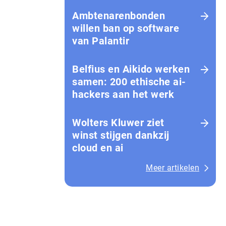
Amb­te­na­ren­bon­den
willen ban op software
van Palantir
Belfius en Aikido werken
samen: 200 ethische ai-
hackers aan het werk
Wolters Kluwer ziet
winst stijgen dankzij
cloud en ai
Meer artikelen