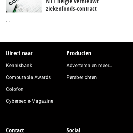
NTT België vernieuwt
ziekenfonds-contract
...
Footer
Direct naar
Producten
Kennisbank
Adverteren en meer…
Computable Awards
Persberichten
Colofon
Cybersec e-Magazine
Contact
Social