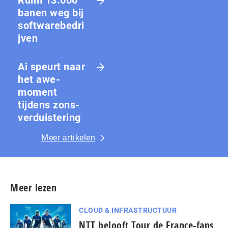
banen weg bij
softwarebedri
jven
Ai speurt naar
het awe-
moment
tijdens zons­
ver­duis­te­ring
Meer artikelen
Meer lezen
CLOUD & INFRASTRUCTUUR
NTT belooft Tour de France-fans