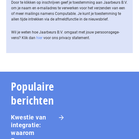
Door te klikken op inschrijven geef je toestemming aan Jaarbeurs B.V.
om je naam en e-mailadres te verwerken voor het verzenden van een
of meer mailings namens Computable. Je kunt je toestemming te
allen tijde intrekken via de af­meld­func­tie in de nieuwsbrief.
Wil je weten hoe Jaarbeurs B.V. omgaat met jouw per­soons­ge­ge­
vens? Klik dan
hier
voor ons privacy statement.
Populaire
berichten
Kwestie van
integratie:
waarom