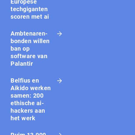
Europese
techgiganten
scoren met ai
Amb­te­na­ren­
bon­den willen
ban op
software van
Palantir
Belfius en
Aikido werken
samen: 200
ethische ai-
hackers aan
het werk
Ruim 13.000