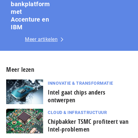
bankplatform
met
Accenture en
IBM
Meer artikelen
Meer lezen
INNOVATIE & TRANSFORMATIE
Intel gaat chips anders
ontwerpen
CLOUD & INFRASTRUCTUUR
Chipbakker TSMC profiteert van
Intel-problemen