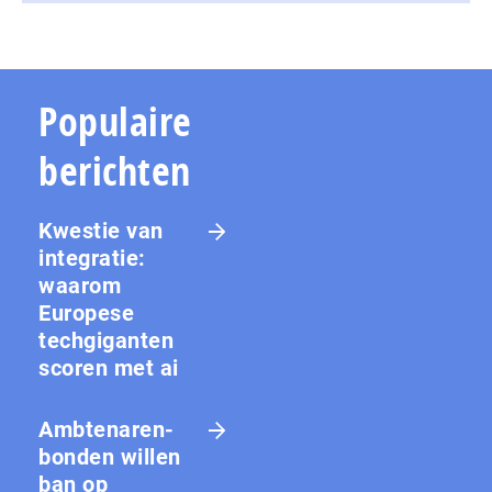
Populaire
berichten
Kwestie van
integratie:
waarom
Europese
techgiganten
scoren met ai
Amb­te­na­ren­
bon­den willen
ban op