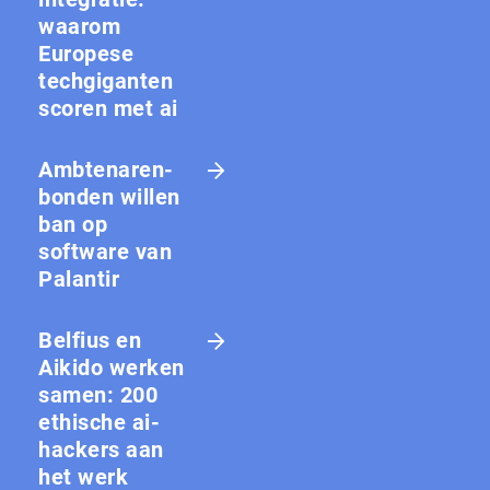
waarom
Europese
techgiganten
scoren met ai
Amb­te­na­ren­
bon­den willen
ban op
software van
Palantir
Belfius en
Aikido werken
samen: 200
ethische ai-
hackers aan
het werk