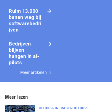
Ruim 13.000
banen weg bij
softwarebedri
jven
Bedrijven
blijven
hangen in ai-
pilots
Meer artikelen
Meer lezen
CLOUD & INFRASTRUCTUUR