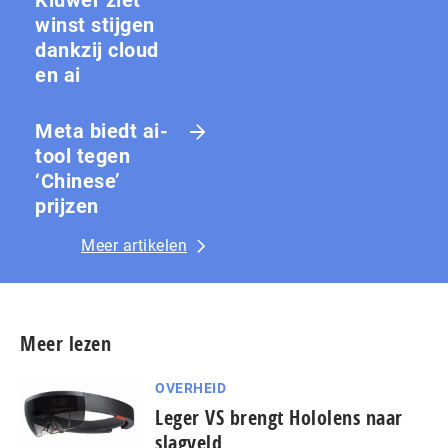
Kluwer ziet
winst stijgen
dankzij cloud
en ai
Meta biedt ai-
tool tegen
‘Chinese’
prijzen
Meer artikelen
Meer lezen
OVERHEID
Leger VS brengt Hololens naar
slagveld