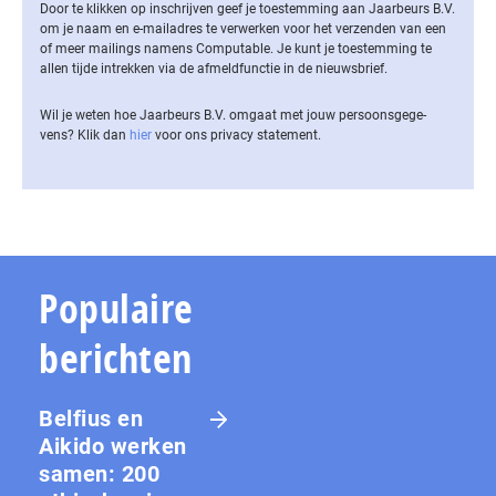
Door te klikken op inschrijven geef je toestemming aan Jaarbeurs B.V.
om je naam en e-mailadres te verwerken voor het verzenden van een
of meer mailings namens Computable. Je kunt je toestemming te
allen tijde intrekken via de af­meld­func­tie in de nieuwsbrief.
Wil je weten hoe Jaarbeurs B.V. omgaat met jouw per­soons­ge­ge­
vens? Klik dan
hier
voor ons privacy statement.
Populaire
berichten
Belfius en
Aikido werken
samen: 200