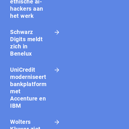
ethische ai-
hackers aan
het werk
Schwarz
Digits meldt
zich in
Benelux
UniCredit
moderniseert
bankplatform
met
Accenture en
IBM
Wolters