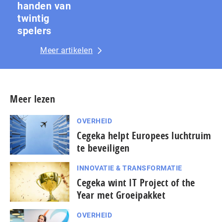
handen van
twintig
spelers
Meer artikelen
Meer lezen
OVERHEID
Cegeka helpt Europees luchtruim
te beveiligen
INNOVATIE & TRANSFORMATIE
Cegeka wint IT Project of the
Year met Groeipakket
OVERHEID