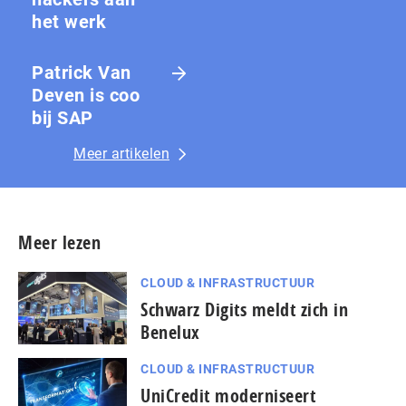
het werk
Patrick Van
Deven is coo
bij SAP
Meer artikelen
Meer lezen
CLOUD & INFRASTRUCTUUR
Schwarz Digits meldt zich in
Benelux
CLOUD & INFRASTRUCTUUR
UniCredit moderniseert