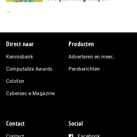
...
Footer
Direct naar
Producten
Kennisbank
Adverteren en meer…
Computable Awards
Persberichten
Colofon
Cybersec e-Magazine
Contact
Social
Contact
Facebook