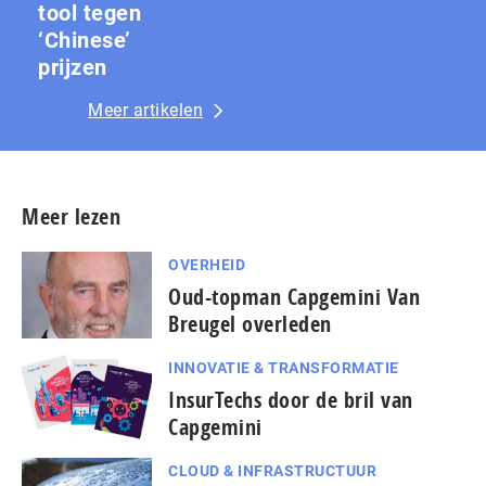
tool tegen
‘Chinese’
prijzen
Meer artikelen
Meer lezen
OVERHEID
Oud-topman Capgemini Van
Breugel overleden
INNOVATIE & TRANSFORMATIE
InsurTechs door de bril van
Capgemini
CLOUD & INFRASTRUCTUUR