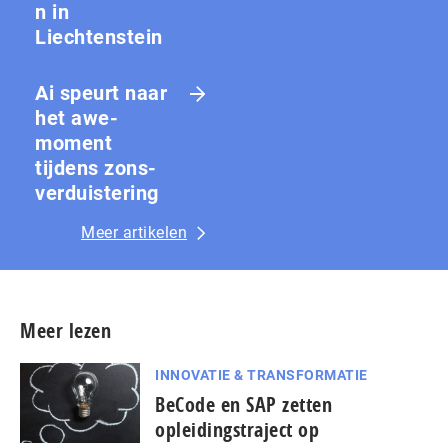
n in
Liechtenstein
Ai speurt naar
het awe-
moment
tijdens zons­
ver­duis­te­ring
Meer artikelen
Meer lezen
INNOVATIE & TRANSFORMATIE
BeCode en SAP zetten
opleidingstraject op