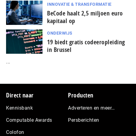
INNOVATIE & TRANSFORMATIE
BeCode haalt 2,5 miljoen euro
kapitaal op
ONDERWIJS
19 biedt gratis codeeropleiding
in Brussel
...
Footer
Direct naar
Producten
Kennisbank
Adverteren en meer…
Computable Awards
Persberichten
Colofon