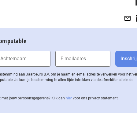
Computable
 toestemming aan Jaarbeurs B.V. om je naam en e-mailadres te verwerken voor het v
ble. Je kunt je toestemming te allen tijde intrekken via de af­meld­func­tie in de
 met jouw per­soons­ge­ge­vens? Klik dan
hier
voor ons privacy statement.