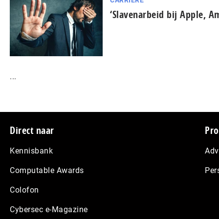
CARRIÈRE
‘Slavenarbeid bij Apple, A
...
Footer
Direct naar
Pro
Kennisbank
Adv
Computable Awards
Per
Colofon
Cybersec e-Magazine