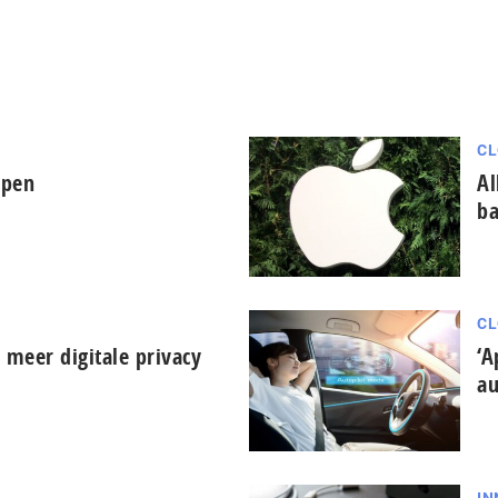
CL
open
Al
b
CL
 meer digitale privacy
‘A
au