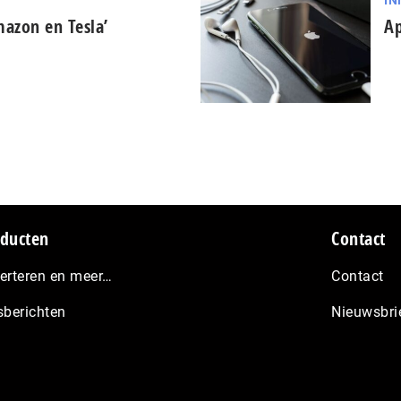
IN
mazon en Tesla’
Ap
ducten
Contact
erteren en meer…
Contact
sberichten
Nieuwsbri