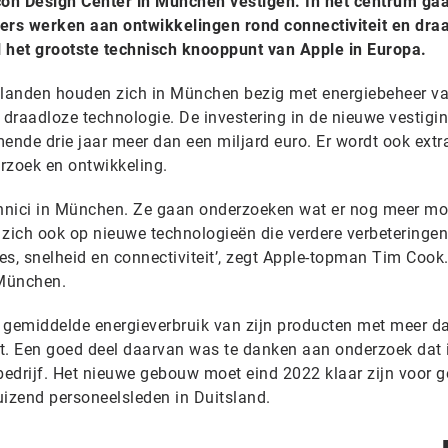
icon Design Center in München vestigen. In het centrum ga
s werken aan ontwikkelingen rond connectiviteit en dra
l het grootste technisch knooppunt van Apple in Europa.
ig landen houden zich in München bezig met energiebeheer v
 draadloze technologie. De investering in de nieuwe vestigin
ende drie jaar meer dan een miljard euro. Er wordt ook extr
rzoek en ontwikkeling.
chnici in München. Ze gaan onderzoeken wat er nog meer mog
 zich ook op nieuwe technologieën die verdere verbeteringe
es, snelheid en connectiviteit’, zegt Apple-topman Tim Cook
 München.
het gemiddelde energieverbruik van zijn producten met meer d
t. Een goed deel daarvan was te danken aan onderzoek dat 
bedrijf. Het nieuwe gebouw moet eind 2022 klaar zijn voor g
uizend personeelsleden in Duitsland.