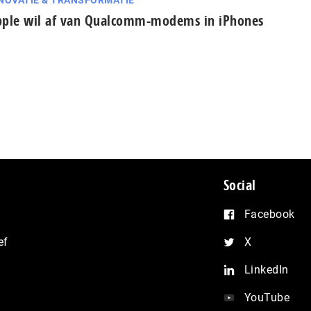
NOVATIE & TRANSFORMATIE
ple wil af van Qualcomm-modems in iPhones
Social
Facebook
ef
X
LinkedIn
YouTube