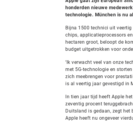
Apple gaat zijn European Sil
honderden nieuwe medewerker
technologie. München is nu a
Bijna 1500 technici uit veert
chips, applicatieprocessors en
hectaren groot, beloopt de kom
budget uitgetrokken voor onde
‘Ik verwacht veel van onze te
met 5G-technologie en storten
zich meebrengen voor prestati
is al veertig jaar gevestigd in
In tien jaar tijd heeft Apple 
zeventig procent teruggebrach
Duitsland is gedaan, zegt het 
Apple heeft nu ongeveer vierd