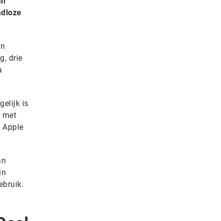
an
adloze
an
g, drie
a
elijk is
n met
. Apple
an
in
ebruik.