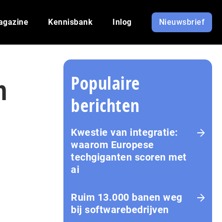
agazine
Kennisbank
Inlog
Nieuwsbrief
Populaire
n
berichten
Kwestie van integratie:
waarom Europese
techgiganten scoren met
ai
Ruim 13.000 banen weg
bij softwarebedrijven