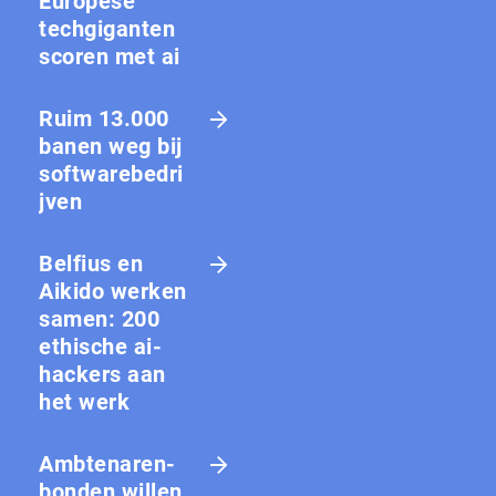
Europese
techgiganten
scoren met ai
Ruim 13.000
banen weg bij
softwarebedri
jven
Belfius en
Aikido werken
samen: 200
ethische ai-
hackers aan
het werk
Amb­te­na­ren­
bon­den willen