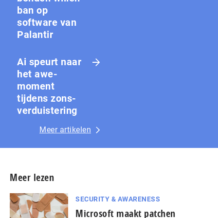
ban op
software van
Palantir
Ai speurt naar
het awe-
moment
tijdens zons­
ver­duis­te­ring
Meer artikelen
Meer lezen
SECURITY & AWARENESS
Microsoft maakt patchen