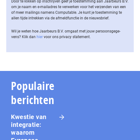
Door te klikken op inschrijven geef je toestemming aan Jaarbeurs B.V.
om je naam en e-mailadres te verwerken voor het verzenden van een
of meer mailings namens Computable. Je kunt je toestemming te
allen tijde intrekken via de af­meld­func­tie in de nieuwsbrief.
Wil je weten hoe Jaarbeurs B.V. omgaat met jouw per­soons­ge­ge­
vens? Klik dan
hier
voor ons privacy statement.
Populaire
berichten
Kwestie van
integratie:
waarom