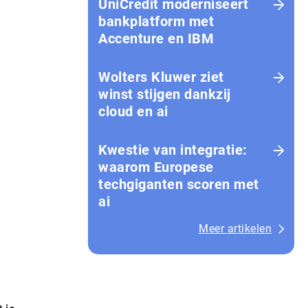
UniCredit moderniseert
bankplatform met
Accenture en IBM
Wolters Kluwer ziet
winst stijgen dankzij
cloud en ai
Kwestie van integratie:
waarom Europese
techgiganten scoren met
ai
Meer artikelen