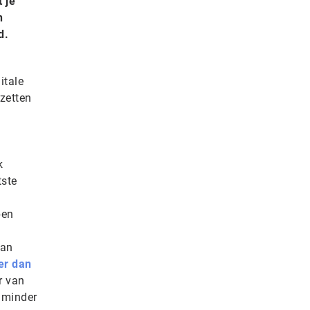
 je
n
d.
itale
 zetten
k
tste
ben
aan
er dan
r van
t minder