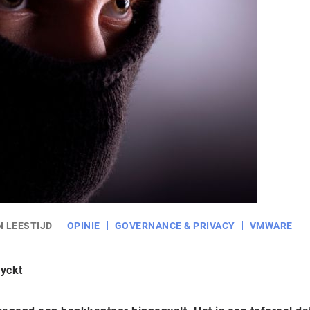
N LEESTIJD
OPINIE
GOVERNANCE & PRIVACY
VMWARE
uyckt