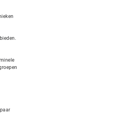
nieken
bieden.
iminele
 groepen
e
 paar