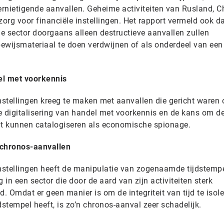
rnietigende aanvallen. Geheime activiteiten van Rusland, C
rg voor financiële instellingen. Het rapport vermeld ook d
le sector doorgaans alleen destructieve aanvallen zullen
bewijsmateriaal te doen verdwijnen of als onderdeel van een 
del met voorkennis
nstellingen kreeg te maken met aanvallen die gericht waren 
e digitalisering van handel met voorkennis en de kans om d
 dit kunnen catalogiseren als economische spionage.
 chronos-aanvallen
instellingen heeft de manipulatie van zogenaamde tijdstemp
in een sector die door de aard van zijn activiteiten sterk
jd. Omdat er geen manier is om de integriteit van tijd te isol
stempel heeft, is zo’n chronos-aanval zeer schadelijk.