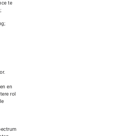
nce te
;
ng;
or.
ren en
ere rol
le
spectrum