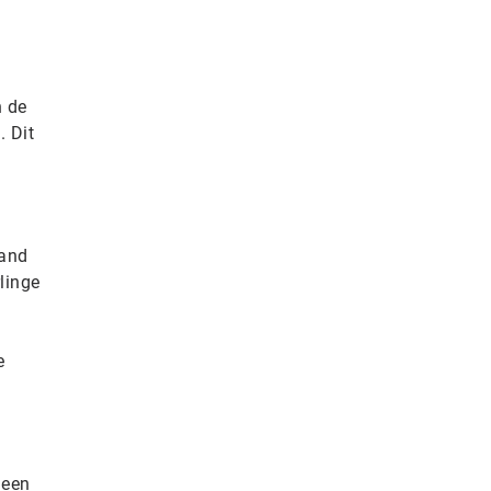
n de
. Dit
land
linge
e
 een