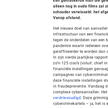
Een gemaskerde man die gewap
alleen nog in oude films zal
schouder verwisseld: het afge
Vanop afstand.
Het nieuwe doel van aanvallers
infrastructuur van een financië
tegen de onderdelen van een b
pandemie waarin iedereen over
geraffineerder te worden dan 
In zijn vierde jaarlijkse rapport 
zo’n 125 ciso’s (voluit: chief i
financiële instellingen gevra
campagnes van cybercriminalit
deze financiële instellingen s
in fraudepreventie. Vandaag d
complexe cyberaanvallen. Het 
verdrievoudigd
. Deze grimmige
cybercrimekartels – ja, het is