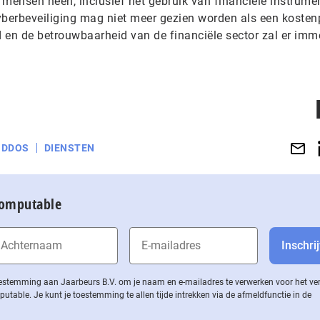
 mensen heen, inclusief het gebruik van financiële instrume
yberbeveiliging mag niet meer gezien worden als een kosten
d en de betrouwbaarheid van de financiële sector zal er imm
DDOS
DIENSTEN
Computable
 toestemming aan Jaarbeurs B.V. om je naam en e-mailadres te verwerken voor het v
ble. Je kunt je toestemming te allen tijde intrekken via de af­meld­func­tie in de