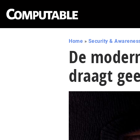
Home
»
Security & Awarenes
De modern
draagt ge