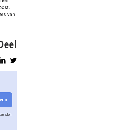
nten
post.
ers van
Deel
erzenden