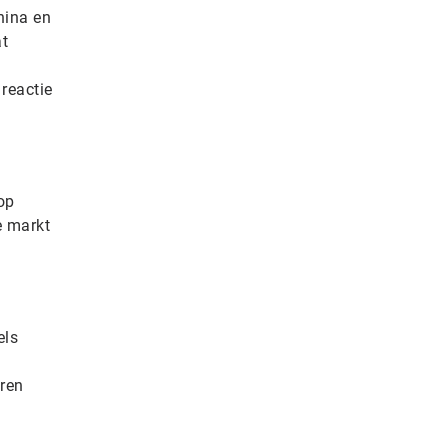
hina en
at
reactie
op
e markt
els
eren