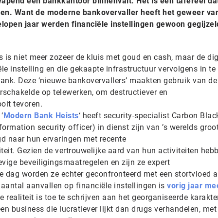
end een bankkantoor binnenvalt. Het is een tafereel dat
 zien. Want de moderne bankovervaller heeft het geweer va
lopen jaar werden financiële instellingen gewoon gegijzel
 is niet meer zozeer de kluis met goud en cash, maar de dig
le instelling en die gekaapte infrastructuur vervolgens in te
ank. Deze ‘nieuwe bankovervallers’ maakten gebruik van de
schakelde op telewerken, om destructiever en
ooit tevoren.
‘
Modern Bank Heists
‘ heeft security-specialist Carbon Blac
nformation security officer) in dienst zijn van ’s werelds groo
agd naar hun ervaringen met recente
eit. Gezien de vertrouwelijke aard van hun activiteiten heb
tevige beveiligingsmaatregelen en zijn ze expert
e dag worden ze echter geconfronteerd met een stortvloed 
aantal aanvallen op financiële instellingen is
vorig jaar me
 realiteit is toe te schrijven aan het georganiseerde karakte
 een business die lucratiever lijkt dan drugs verhandelen, me