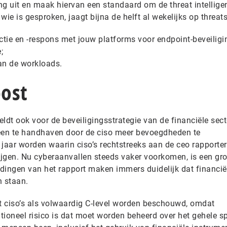
ng uit en maak hiervan een standaard om de threat intellige
ie is gesproken, jaagt bijna de helft al wekelijks op threats
ctie en -respons met jouw platforms voor endpoint-beveiligi
;
van de workloads.
ost
eldt ook voor de beveiligingsstrategie van de financiële sect
alleen te handhaven door de ciso meer bevoegdheden te
aar worden waarin ciso’s rechtstreeks aan de ceo rapporte
ijgen. Nu cyberaanvallen steeds vaker voorkomen, is een grot
ndingen van het rapport maken immers duidelijk dat financië
en staan.
 ciso’s als volwaardig C-level worden beschouwd, omdat
tioneel risico is dat moet worden beheerd over het gehele 