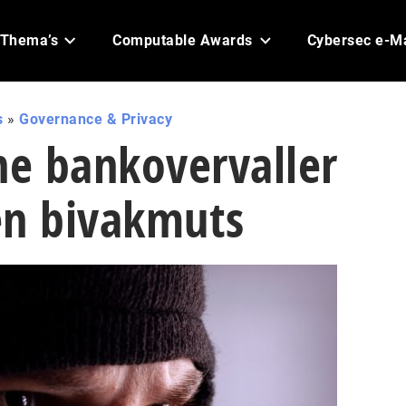
Thema’s
Computable Awards
Cybersec e-M
s
»
Governance & Privacy
e bankovervaller
en bivakmuts