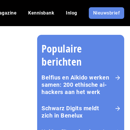
agazine
Kennisbank
Inlog
Nieuwsbrief
Populaire
berichten
Belfius en Aikido werken
samen: 200 ethische ai-
hackers aan het werk
Schwarz Digits meldt
zich in Benelux