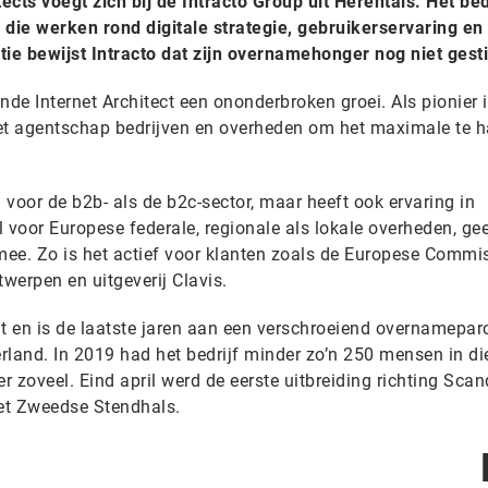
cts voegt zich bij de Intracto Group uit Herentals. Het bed
s die werken rond digitale strategie, gebruikerservaring en
ie bewijst Intracto dat zijn overnamehonger nog niet gestil
nde Internet Architect een ononderbroken groei. Als pionier 
et agentschap bedrijven en overheden om het maximale te ha
l voor de b2b- als de b2c-sector, maar heeft ook ervaring in
voor Europese federale, regionale als lokale overheden, gee
mee. Zo is het actief voor klanten zoals de Europese Commis
twerpen en uitgeverij Clavis.
ht en is de laatste jaren aan een verschroeiend overnamepar
erland. In 2019 had het bedrijf minder zo’n 250 mensen in di
r zoveel. Eind april werd de eerste uitbreiding richting Sca
et Zweedse Stendhals.