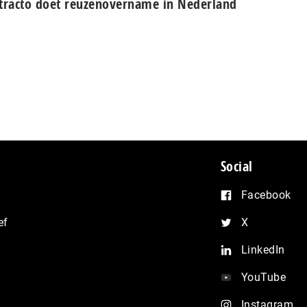
tracto doet reuzenovername in Nederland
Social
Facebook
ef
X
LinkedIn
YouTube
Instagram