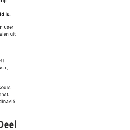
rijf
d is.
in user
len uit
ft
sie,
cours
enst.
ndinavië
Deel