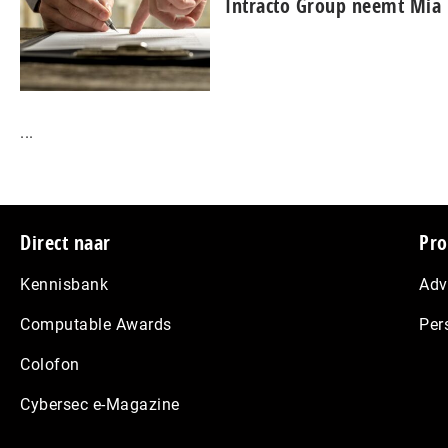
Intracto Group neemt Mia 
...
Footer
Direct naar
Pro
Kennisbank
Adv
Computable Awards
Per
Colofon
Cybersec e-Magazine