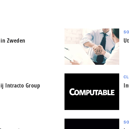
SO
n in Zweden
Ut
CL
ij Intracto Group
In
SO