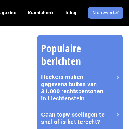
agazine
Kennisbank
Inlog
Nieuwsbrief
Populaire
berichten
Hackers maken
gegevens buiten van
31.000 rechtspersonen
in Liechtenstein
Gaan topwisselingen te
snel of is het terecht?