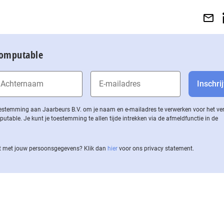
Computable
 toestemming aan Jaarbeurs B.V. om je naam en e-mailadres te verwerken voor het v
ble. Je kunt je toestemming te allen tijde intrekken via de af­meld­func­tie in de
 met jouw per­soons­ge­ge­vens? Klik dan
hier
voor ons privacy statement.