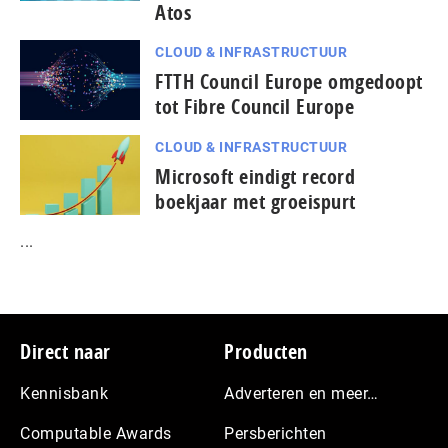
Atos
CLOUD & INFRASTRUCTUUR
FTTH Council Europe omgedoopt
tot Fibre Council Europe
CLOUD & INFRASTRUCTUUR
Microsoft eindigt record
boekjaar met groeispurt
...
Footer
Direct naar
Producten
Kennisbank
Adverteren en meer…
Computable Awards
Persberichten