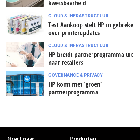
kwetsbaarheid
CLOUD & INFRASTRUCTUUR
Test Aankoop stelt HP in gebreke
over printerupdates
CLOUD & INFRASTRUCTUUR
HP breidt partnerprogramma uit
naar retailers
GOVERNANCE & PRIVACY
HP komt met ‘groen’
partnerprogramma
...
Footer
Direct naar
Producten