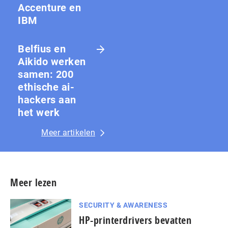
Accenture en
IBM
Belfius en
Aikido werken
samen: 200
ethische ai-
hackers aan
het werk
Meer artikelen
Meer lezen
SECURITY & AWARENESS
HP-printerdrivers bevatten