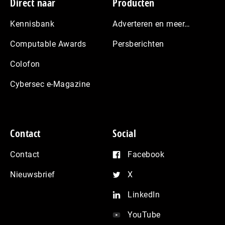
Footer
Direct naar
Producten
Kennisbank
Adverteren en meer…
Computable Awards
Persberichten
Colofon
Cybersec e-Magazine
Contact
Social
Contact
Facebook
Nieuwsbrief
X
LinkedIn
YouTube