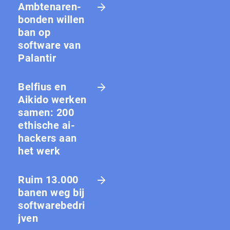
Amb­te­na­ren­
bon­den willen
ban op
software van
Palantir
Belfius en
Aikido werken
samen: 200
ethische ai-
hackers aan
het werk
Ruim 13.000
banen weg bij
softwarebedri
jven