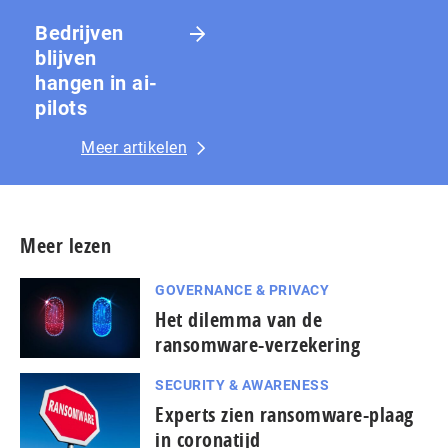
Bedrijven
blijven
hangen in ai-
pilots
Meer artikelen
Meer lezen
GOVERNANCE & PRIVACY
Het dilemma van de
ransomware-verzekering
SECURITY & AWARENESS
Experts zien ransomware-plaag
in coronatijd