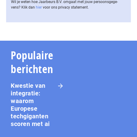
Wil je weten hoe Jaarbeurs B.V. omgaat met jouw per­soons­ge­ge­
vens? Klik dan
hier
voor ons privacy statement.
Populaire
berichten
Kwestie van
integratie:
waarom
Europese
techgiganten
scoren met ai