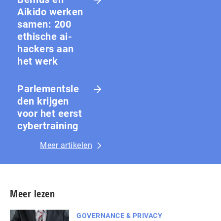
Aikido werken
samen: 200
ethische ai-
hackers aan
het werk
Parlementsle
den krijgen
voor het eerst
cybertraining
Meer artikelen
Meer lezen
GOVERNANCE & PRIVACY