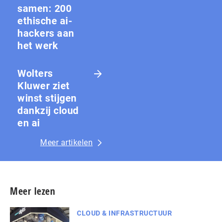
samen: 200
ethische ai-
hackers aan
het werk
Wolters
Kluwer ziet
winst stijgen
dankzij cloud
en ai
Meer artikelen
Meer lezen
CLOUD & INFRASTRUCTUUR