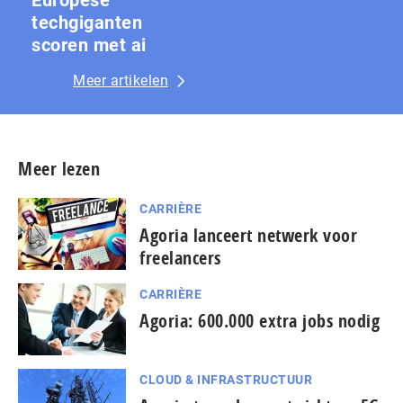
techgiganten
scoren met ai
Meer artikelen
Meer lezen
CARRIÈRE
Agoria lanceert netwerk voor
freelancers
CARRIÈRE
Agoria: 600.000 extra jobs nodig
CLOUD & INFRASTRUCTUUR