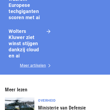
Europese
techgiganten
scoren met ai
Wolters
Kluwer ziet
winst stijgen
dankzij cloud
en ai
Meer artikelen
Meer lezen
OVERHEID
Ministerie van Defensie