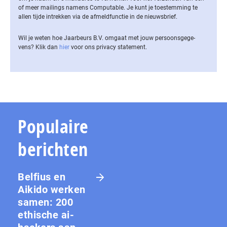
of meer mailings namens Computable. Je kunt je toestemming te
allen tijde intrekken via de af­meld­func­tie in de nieuwsbrief.
Wil je weten hoe Jaarbeurs B.V. omgaat met jouw per­soons­ge­ge­
vens? Klik dan
hier
voor ons privacy statement.
Populaire
berichten
Belfius en
Aikido werken
samen: 200
ethische ai-