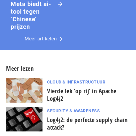
Meta biedt ai-
tool tegen
‘Chinese’
prijzen
Meer artikelen
Meer lezen
CLOUD & INFRASTRUCTUUR
Vierde lek ‘op rij’ in Apache
Log4j2
SECURITY & AWARENESS
Log4j2: de perfecte supply chain
attack?