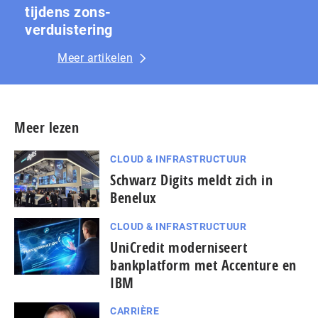
tijdens zons­
ver­duis­te­ring
Meer artikelen
Meer lezen
CLOUD & INFRASTRUCTUUR
Schwarz Digits meldt zich in
Benelux
CLOUD & INFRASTRUCTUUR
UniCredit moderniseert
bankplatform met Accenture en
IBM
CARRIÈRE