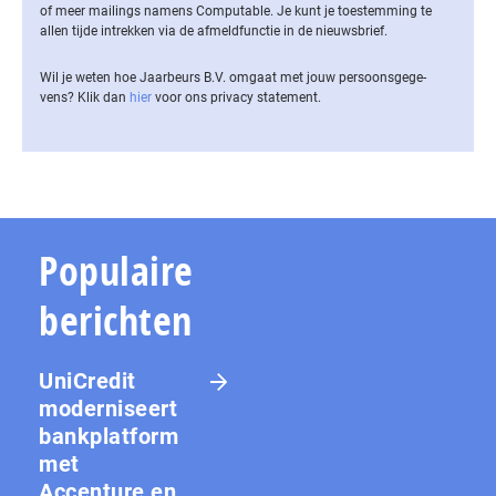
of meer mailings namens Computable. Je kunt je toestemming te
allen tijde intrekken via de af­meld­func­tie in de nieuwsbrief.
Wil je weten hoe Jaarbeurs B.V. omgaat met jouw per­soons­ge­ge­
vens? Klik dan
hier
voor ons privacy statement.
Populaire
berichten
UniCredit
moderniseert
bankplatform
met
Accenture en