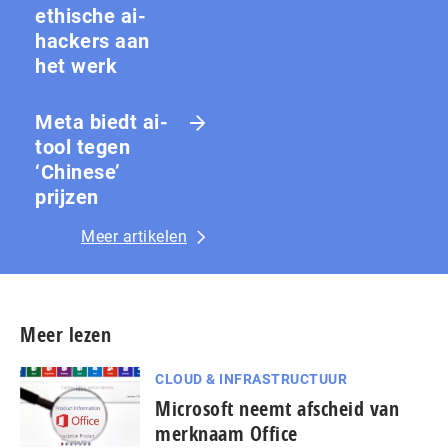
ethische ai-
hackers aan
het werk
Meta biedt ai-
tool tegen
‘Chinese’
prijzen
Meer artikelen
Meer lezen
CLOUD & INFRASTRUCTUUR
Microsoft neemt afscheid van
merknaam Office