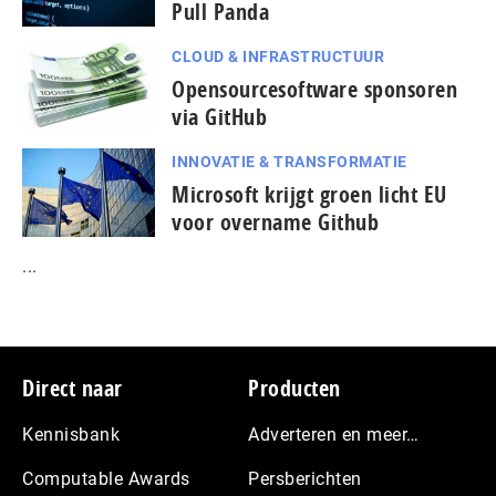
Pull Panda
CLOUD & INFRASTRUCTUUR
Opensourcesoftware sponsoren
via GitHub
INNOVATIE & TRANSFORMATIE
Microsoft krijgt groen licht EU
voor overname Github
...
Footer
Direct naar
Producten
Kennisbank
Adverteren en meer…
Computable Awards
Persberichten