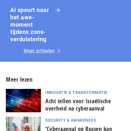
Ai speurt naar
het awe-
moment
tijdens zons­
ver­duis­te­ring
Meer artikelen
Meer lezen
INNOVATIE & TRANSFORMATIE
Acht tellen voor Israëlische
overheid na cyberaanval
SECURITY & AWARENESS
‘Cyberaanval op Russen kan