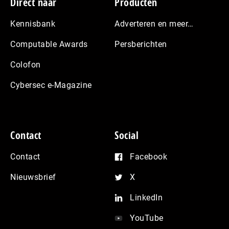
Footer
Direct naar
Producten
Kennisbank
Adverteren en meer…
Computable Awards
Persberichten
Colofon
Cybersec e-Magazine
Contact
Social
Contact
Facebook
Nieuwsbrief
X
LinkedIn
YouTube