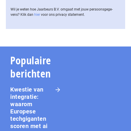
Wil je weten hoe Jaarbeurs B.V. omgaat met jouw per­soons­ge­ge­
vens? Klik dan
hier
voor ons privacy statement.
Populaire
berichten
Kwestie van
integratie:
waarom
Europese
techgiganten
scoren met ai