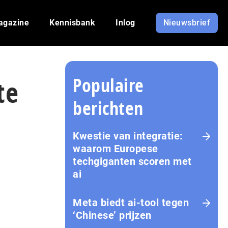
agazine
Kennisbank
Inlog
Nieuwsbrief
Populaire
te
berichten
Kwestie van integratie:
waarom Europese
techgiganten scoren met
ai
Meta biedt ai-tool tegen
‘Chinese’ prijzen