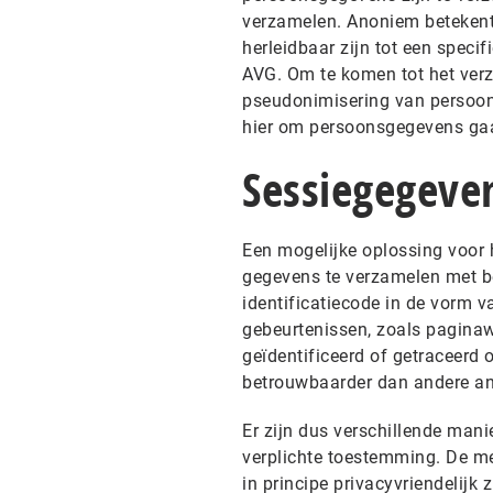
verzamelen. Anoniem betekent i
herleidbaar zijn tot een speci
AVG. Om te komen tot het ver
pseudonimisering van persoon
hier om persoonsgegevens gaa
Sessiegegeve
Een mogelijke oplossing voor 
gegevens te verzamelen met be
identificatiecode in de vorm 
gebeurtenissen, zoals paginaw
geïdentificeerd of getraceerd 
betrouwbaarder dan andere a
Er zijn dus verschillende mani
verplichte toestemming. De m
in principe privacyvriendelij