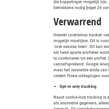
die koppelingen mogelijk zijn,
betrokkene nodig [regel 24 van
Verwarrend
Hoewel cookieloos tracken vee
mogelijk moeilijker. Dit is voo
‘over sessies heen’. Dit kan l
als twee aparte profielen wor
te combineren tot één profiel.
vanzelfsprekend. Google Analy
maar het versnelde einde van G
creëert flinke uitdagingen voo
Opt-in only tracking
Naast cookie-loze tracking is 
als anonieme gegevens, allee
gegeven. De specifieke toest