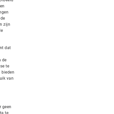
een
ingen
 de
n zijn
de
nt dat
n de
se te
 bieden
ruik van
r geen
ta te