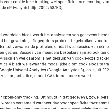
 is voor cookie-loze tracking wél specifieke toestemming va
 de ePrivacy-richtlijn 2002/58/EG].
l voordelen biedt, wordt het analyseren van gegevens hierd
ral het geval als je fingerprints probeert te gebruiken voor tr
eiden tot verwarrende profielen, omdat twee sessies van één 
den gezien. Sessies van meerdere bezoekers zijn zo ook ten 
 Misschien wel daarom is het gebruik van cookie-loze tracker
tics 4 biedt weliswaar de mogelijkheid om cookieloos te tr
oogle Univeral Analytics (Google Analytics 3), op 1 juli 20
r veel organisaties, omdat GA4 totaal anders werkt.
er opt-in-only tracking. Dit houdt in dat gegevens, zowel per
n worden verzameld wanneer daarvoor specifieke toestemmi
emmingen kunnen voor een aantal gegevensdoeleinden gebru