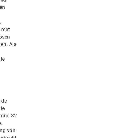
 en
.
n met
assen
en. Als
le
 de
ie
Grond 32
k,
ing van
orbeeld