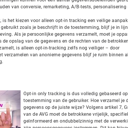
ouden van conversie, remarketing, A/B-tests, personalisering
 is het kiezen voor alleen opt-in tracking een veilige aanpak
ebruikt zoals je beschrijft in de toestemming, blijf je in lij
geving. Als je persoonlijke gegevens verzamelt, moet je opp
s de opslag van de gegevens en de rechten van de betrokken
melt, is alleen opt-in-tracking zelfs nog veiliger – door
t verzamelen van anonieme gegevens blijf je ruim binnen al
g.
Opt-in only tracking is dus volledig gebaseerd op
toestemming van de gebruiker. Hoe verzamel je d
gegevens op de juiste wijze? Volgens artikel 7, 
van de AVG moet de betrokkene vrijelijk, specifie
geïnformeerd en ondubbelzinnig met de verwerk
zijn persoonsgegevens instemmen. Dit kan bijvo