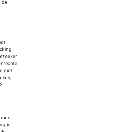
n de
oor
acking
bezoeker
onrechte
s niet
acken,
23
soons-
ng is
ikt