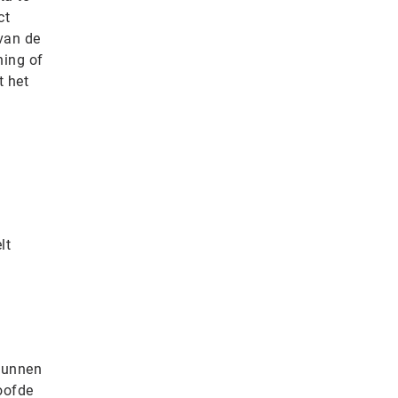
ct
van de
ing of
 het
lt
kunnen
oofde