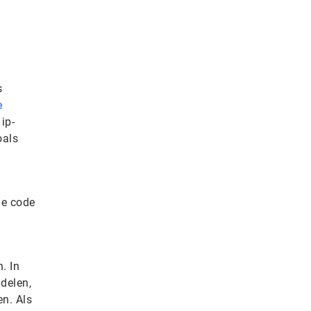
s
e
ip-
oals
ie code
. In
delen,
n. Als