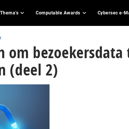
Thema’s
Computable Awards
Cybersec e-M
r
n om bezoekersdata 
 (deel 2)