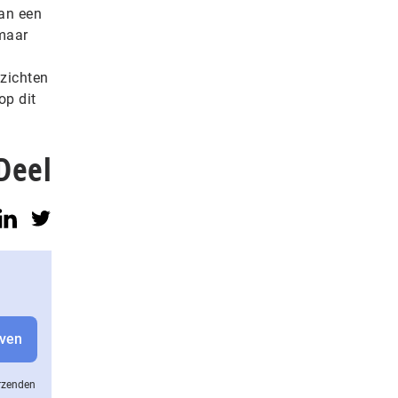
van een
 maar
nzichten
op dit
Deel
erzenden