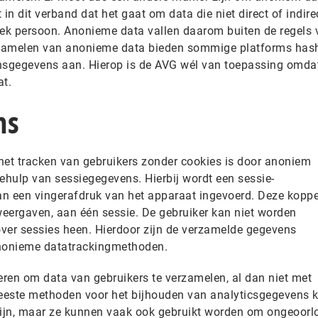
n dit verband dat het gaat om data die niet direct of indire
fiek persoon. Anonieme data vallen daarom buiten de regels 
zamelen van anonieme data bieden sommige platforms hash
sgegevens aan. Hierop is de AVG wél van toepassing omdat
t.
ns
het tracken van gebruikers zonder cookies is door anoniem
hulp van sessiegegevens. Hierbij wordt een sessie-
van een vingerafdruk van het apparaat ingevoerd. Deze koppe
eergaven, aan één sessie. De gebruiker kan niet worden
over sessies heen. Hierdoor zijn de verzamelde gegevens
nonieme datatrackingmethoden.
eren om data van gebruikers te verzamelen, al dan niet met
eeste methoden voor het bijhouden van analyticsgegevens 
k zijn, maar ze kunnen vaak ook gebruikt worden om ongeoorl