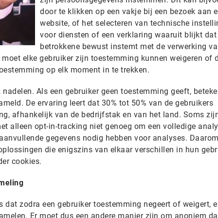
door te klikken op een vakje bij een bezoek aan 
website, of het selecteren van technische instell
voor diensten of een verklaring waaruit blijkt dat
betrokkene bewust instemt met de verwerking va
moet elke gebruiker zijn toestemming kunnen weigeren of 
toestemming op elk moment in te trekken.
k nadelen. Als een gebruiker geen toestemming geeft, beteke
meld. De ervaring leert dat 30% tot 50% van de gebruikers
g, afhankelijk van de bedrijfstak en van het land. Soms zij
t alleen opt-in-tracking niet genoeg om een volledige analy
aanvullende gegevens nodig hebben voor analyses. Daarom
 oplossingen die enigszins van elkaar verschillen in hun geb
er cookies.
meling
 is dat zodra een gebruiker toestemming negeert of weigert, e
zamelen. Er moet dus een andere manier zijn om anoniem da