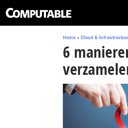
Home
»
Cloud & Infrastructuu
6 maniere
verzamelen