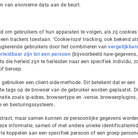
en van anonieme data aan de beurt.
eld om gebruikers of hun apparaten te volgen, als zij cookies
geen trackers toestaan. ‘Cookie-loze’ tracking, ook bekend al
terugkerende gebruikers door het combineren van
vergelijkbar
rleidbaar zijn tot een persoon
(bijvoorbeeld naw-gegevens, 
 die herleid zijn te herleiden naar een specifiek individu, z
of beroep.
gebruiken een client-side-methode. Dit betekent dat er een
e tags op de browser van de gebruiker worden geplaatst. D
atie zoals ip-adres, browsertype en -versie, browserplugins,
e en besturingssysteem.
stract, maar samen kunnen ze persoonlijke gegevens worden
deze informatie, samen of met andere unieke identificatiemid
 te koppelen aan een specifiek persoon of een groep persone