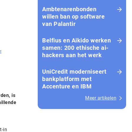
Amb­te­na­ren­bon­den
willen ban op software
van Palantir
Belfius en Aikido werken
samen: 200 ethische ai-
E
hackers aan het werk
UniCredit moderniseert
bankplatform met
Accenture en IBM
den, is
Meer artikelen
hillende
t-in