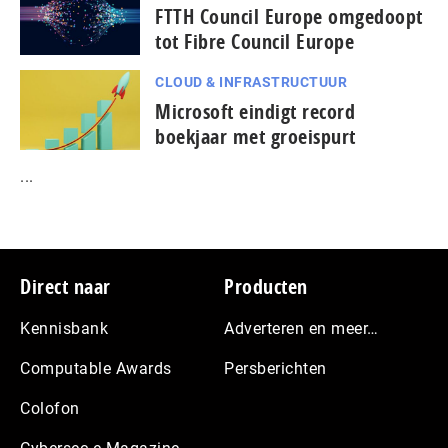
FTTH Council Europe omgedoopt
tot Fibre Council Europe
CLOUD & INFRASTRUCTUUR
Microsoft eindigt record
boekjaar met groeispurt
...
Footer
Direct naar
Producten
Kennisbank
Adverteren en meer…
Computable Awards
Persberichten
Colofon