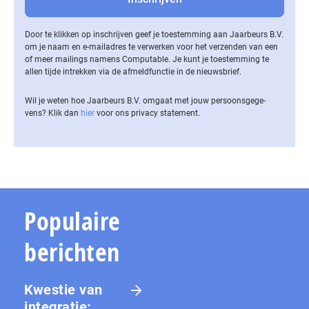
Door te klikken op inschrijven geef je toestemming aan Jaarbeurs B.V.
om je naam en e-mailadres te verwerken voor het verzenden van een
of meer mailings namens Computable. Je kunt je toestemming te
allen tijde intrekken via de af­meld­func­tie in de nieuwsbrief.
Wil je weten hoe Jaarbeurs B.V. omgaat met jouw per­soons­ge­ge­
vens? Klik dan
hier
voor ons privacy statement.
Populaire
berichten
Kwestie van
integratie: