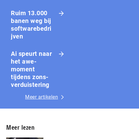
Ruim 13.000
banen weg bij
softwarebedri
jven
Ai speurt naar
het awe-
moment
tijdens zons­
ver­duis­te­ring
Meer artikelen
Meer lezen