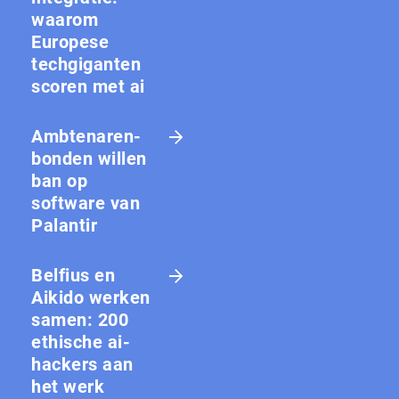
waarom
Europese
techgiganten
scoren met ai
Amb­te­na­ren­
bon­den willen
ban op
software van
Palantir
Belfius en
Aikido werken
samen: 200
ethische ai-
hackers aan
het werk