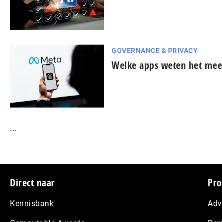
GOVERNANCE & PRIVACY
Welke apps weten het mees
...
Footer
Direct naar
Pro
Kennisbank
Adv