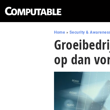
Home
»
Security & Awarenes
Groeibedri
op dan vor