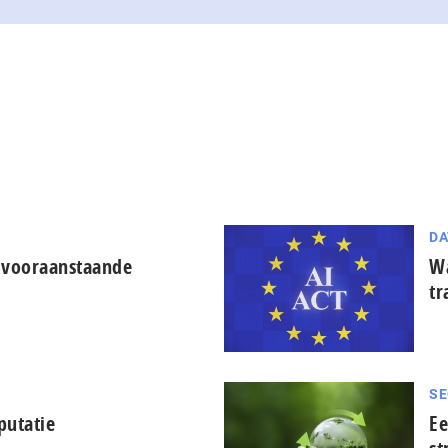
DA
 vooraanstaande
Wa
tr
SE
putatie
Ee