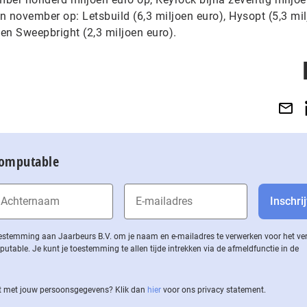
an november op: Letsbuild (6,3 miljoen euro), Hysopt (5,3 mi
 en Sweepbright (2,3 miljoen euro).
Computable
 toestemming aan Jaarbeurs B.V. om je naam en e-mailadres te verwerken voor het v
ble. Je kunt je toestemming te allen tijde intrekken via de af­meld­func­tie in de
 met jouw per­soons­ge­ge­vens? Klik dan
hier
voor ons privacy statement.