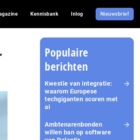
agazine
Kennisbank
Inlog
Nieuwsbrief
Populaire
r
berichten
Kwestie van integratie:
waarom Europese
techgiganten scoren met
ai
Amb­te­na­ren­bon­den
willen ban op software