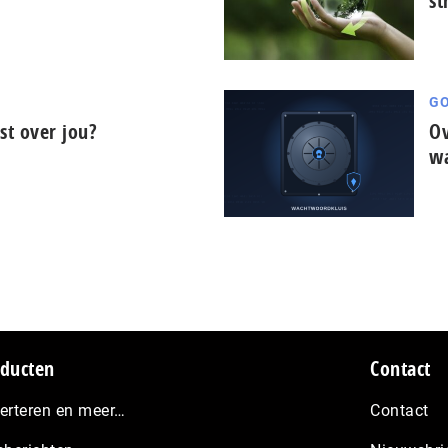
st
GO
t over jou?
Ov
wa
ducten
Contact
erteren en meer…
Contact