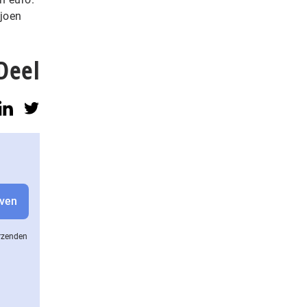
ljoen
Deel
erzenden