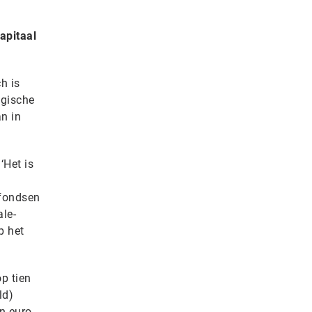
apitaal
h is
lgische
n in
‘Het is
 fondsen
ale-
p het
p tien
ld)
n euro.