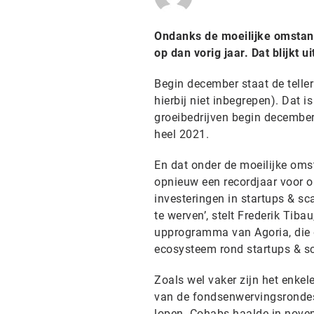
Ondanks de moeilijke omstand
op dan vorig jaar. Dat blijkt u
Begin december staat de teller
hierbij niet inbegrepen). Dat
groeibedrijven begin december
heel 2021.
En dat onder de moeilijke omst
opnieuw een recordjaar voor 
investeringen in startups & sc
te werven’, stelt Frederik Tibau
upprogramma van Agoria, die de
ecosysteem rond startups & sc
Zoals wel vaker zijn het enkel
van de fondsenwervingsrondes
lopen. Cohabs haalde in novem