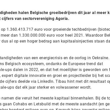
igheden halen Belgische groeibedrijven dit jaar al meer k
it cijfers van sectorvereniging Agoria.
 op 1.360.413.717 euro voor groeiende techbedrijven (biotec
 is meer dan 1.330.000.000 euro voor heel 2021. Waardoor Be
 dus al op een hoger bedrag aan kapitaalsinjecties staan da
andigheden van een energiecrisis en de oorlog in Oekraïne. 
ons Belgisch ecosysteem, ondanks de Europese trend dat
ale-ups dalen in 2022, en dat het moeilijker is geworden om
, expert digitale innovatie en groei en projectleider bij het sc
 cijfers deelde via LinkedIn. Tibau hint met dit resultaat o
ale-ups dat elk jaar sterker en volwassener wordt.
e namen die veruit het meeste kapitaal binnenhalen. Bij de to
 gaan Cohabs en Letsbuild met de meeste aandacht (en ge
ber honderd miljoen euro op, Keyrock bijna zeventig miljoe