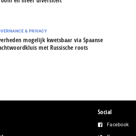
room en meer diversiteit
VERNANCE & PRIVACY
erheden mogelijk kwetsbaar via Spaanse
cht­woord­kluis met Russische roots
Social
Facebook