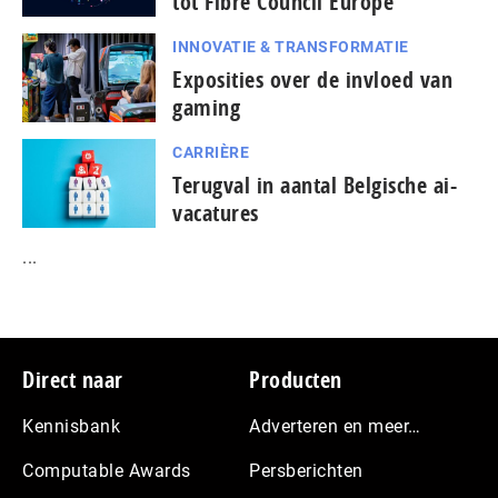
tot Fibre Council Europe
INNOVATIE & TRANSFORMATIE
Exposities over de invloed van
gaming
CARRIÈRE
Terugval in aantal Belgische ai-
vacatures
...
Footer
Direct naar
Producten
Kennisbank
Adverteren en meer…
Computable Awards
Persberichten