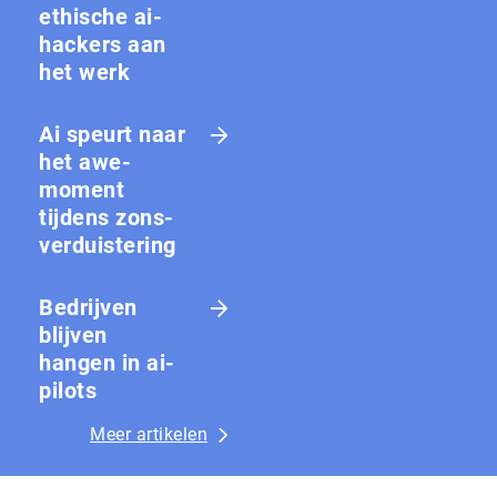
ethische ai-
hackers aan
het werk
Ai speurt naar
het awe-
moment
tijdens zons­
ver­duis­te­ring
Bedrijven
blijven
hangen in ai-
pilots
Meer artikelen