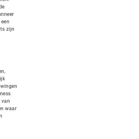
de
anneer
 een
ts zijn
en,
ijk
huwingen
iness
p van
ten waar
n