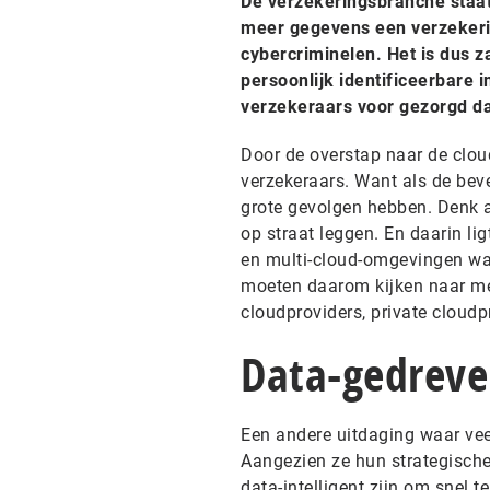
De verzekeringsbranche staa
meer gegevens een verzekerin
cybercriminelen. Het is dus z
persoonlijk identificeerbare i
verzekeraars voor gezorgd da
Door de overstap naar de clou
verzekeraars. Want als de bev
grote gevolgen hebben. Denk 
op straat leggen. En daarin li
en multi-cloud-omgevingen waa
moeten daarom kijken naar m
cloudproviders, private cloud
Data-gedreve
Een andere uitdaging waar vee
Aangezien ze hun strategisch
data-intelligent zijn om snel 