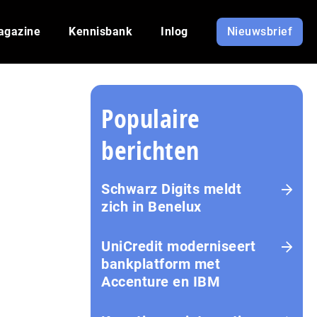
agazine
Kennisbank
Inlog
Nieuwsbrief
Populaire
berichten
Schwarz Digits meldt
zich in Benelux
UniCredit moderniseert
bankplatform met
Accenture en IBM