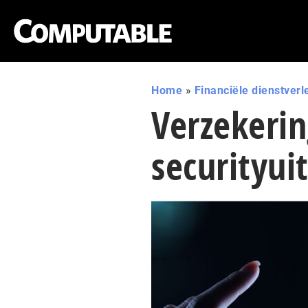
Home
»
Financiële dienstverl
Verzekerin
securityui