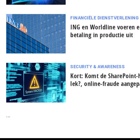
FINANCIËLE DIENSTVERLENING
ING en Worldline voeren e
betaling in productie uit
SECURITY & AWARENESS
Kort: Komt de SharePoint
lek?, online-fraude aange
...