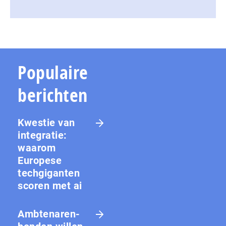
Populaire
berichten
Kwestie van
integratie:
waarom
Europese
techgiganten
scoren met ai
Amb­te­na­ren­