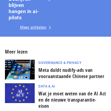
blijven
hangen in ai-
pilots
Meer artikelen
Meer lezen
GOVERNANCE & PRIVACY
Meta duldt nudify-ads van
vooraanstaande Chinese partner
DATA & AI
Wat je moet weten van de AI Act
en de nieuwe transparantie-
eisen