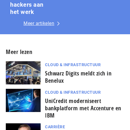
hackers aan
het werk
Meer artikelen
Meer lezen
CLOUD & INFRASTRUCTUUR
Schwarz Digits meldt zich in
Benelux
CLOUD & INFRASTRUCTUUR
UniCredit moderniseert
bankplatform met Accenture en
IBM
CARRIÈRE