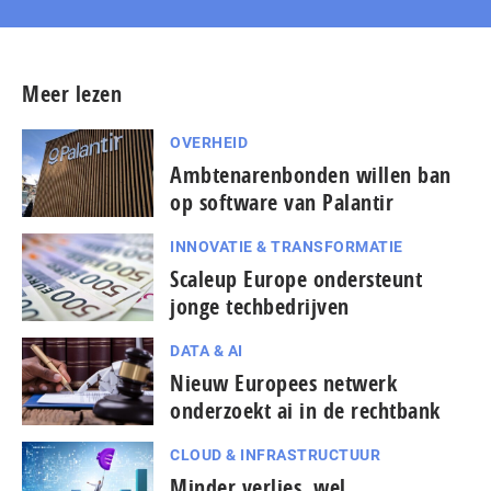
Meer lezen
OVERHEID
Amb­te­na­ren­bon­den willen ban
op software van Palantir
INNOVATIE & TRANSFORMATIE
Scaleup Europe ondersteunt
jonge techbedrijven
DATA & AI
Nieuw Europees netwerk
onderzoekt ai in de rechtbank
CLOUD & INFRASTRUCTUUR
Minder verlies, wel