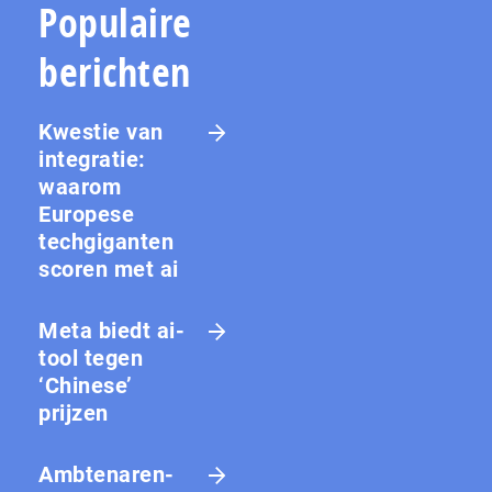
Populaire
berichten
Kwestie van
integratie:
waarom
Europese
techgiganten
scoren met ai
Meta biedt ai-
tool tegen
‘Chinese’
prijzen
Amb­te­na­ren­