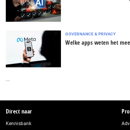
GOVERNANCE & PRIVACY
Welke apps weten het mees
...
Footer
Direct naar
Pro
Kennisbank
Adv