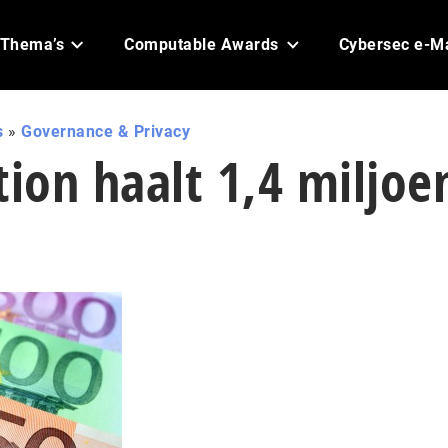
Thema’s
Computable Awards
Cybersec e-M
s
»
Governance & Privacy
tion haalt 1,4 miljoe