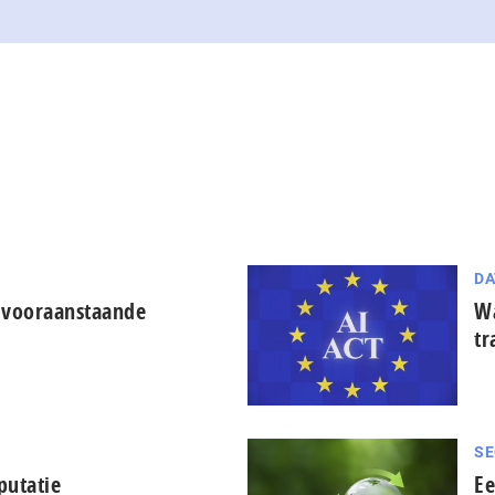
DA
 vooraanstaande
Wa
tr
SE
putatie
Ee