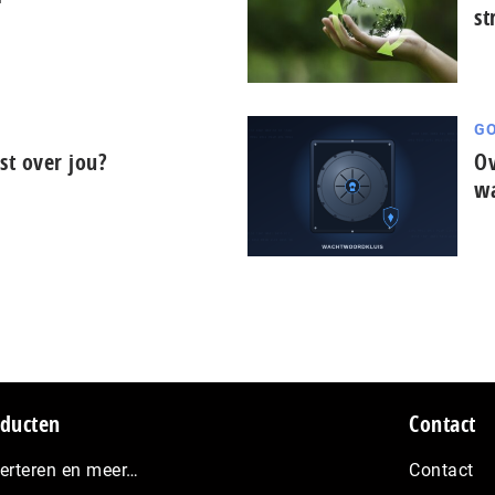
st
GO
t over jou?
Ov
wa
ducten
Contact
erteren en meer…
Contact