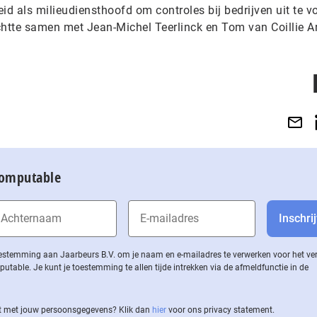
rheid als milieudiensthoofd om controles bij bedrijven uit te v
chtte samen met Jean-Michel Teerlinck en Tom van Coillie A
Computable
 toestemming aan Jaarbeurs B.V. om je naam en e-mailadres te verwerken voor het v
ble. Je kunt je toestemming te allen tijde intrekken via de af­meld­func­tie in de
 met jouw per­soons­ge­ge­vens? Klik dan
hier
voor ons privacy statement.