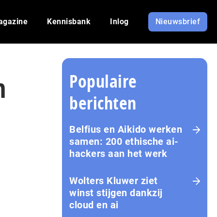
agazine
Kennisbank
Inlog
Nieuwsbrief
Populaire
n
berichten
Belfius en Aikido werken
samen: 200 ethische ai-
hackers aan het werk
Wolters Kluwer ziet
winst stijgen dankzij
cloud en ai