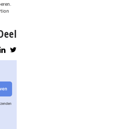
oeren.
rtion
Deel
erzenden