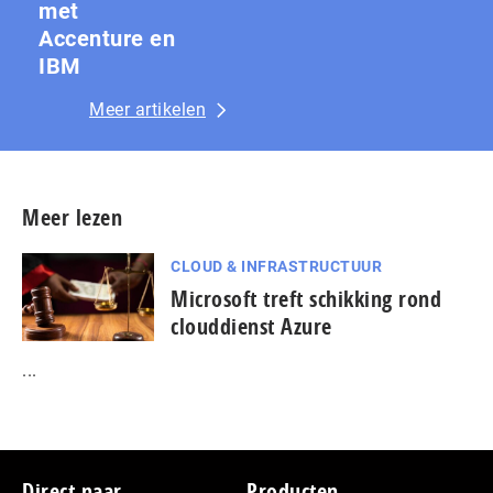
met
Accenture en
IBM
Meer artikelen
Meer lezen
CLOUD & INFRASTRUCTUUR
Microsoft treft schikking rond
clouddienst Azure
...
Direct naar
Producten