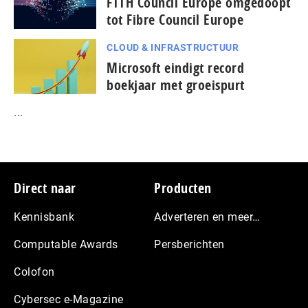
FTTH Council Europe omgedoopt
tot Fibre Council Europe
CLOUD & INFRASTRUCTUUR
Microsoft eindigt record
boekjaar met groeispurt
...
Footer
Direct naar
Producten
Kennisbank
Adverteren en meer…
Computable Awards
Persberichten
Colofon
Cybersec e-Magazine