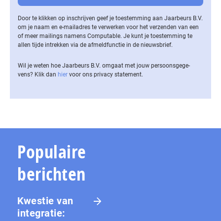
Door te klikken op inschrijven geef je toestemming aan Jaarbeurs B.V.
om je naam en e-mailadres te verwerken voor het verzenden van een
of meer mailings namens Computable. Je kunt je toestemming te
allen tijde intrekken via de af­meld­func­tie in de nieuwsbrief.
Wil je weten hoe Jaarbeurs B.V. omgaat met jouw per­soons­ge­ge­
vens? Klik dan
hier
voor ons privacy statement.
Populaire
berichten
Kwestie van
integratie: