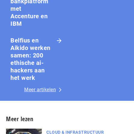
bankplatform
met
Accenture en
IBM
Belfius en
Aikido werken
samen: 200
ethische ai-
hackers aan
het werk
Meer artikelen
Meer lezen
CLOUD & INFRASTRUCTUUR