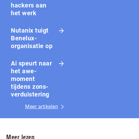
hackers aan
het werk
Nutanix tuigt
Benelux-
organisatie op
Ai speurt naar
het awe-
moment
tijdens zons­
ver­duis­te­ring
Meer artikelen
Meer lezen