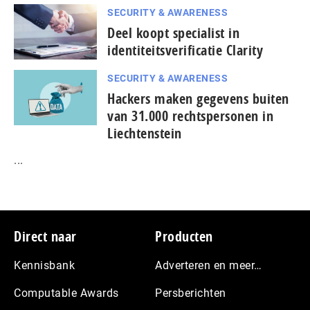
SECURITY & AWARENESS
Deel koopt specialist in
identiteitsverificatie Clarity
SECURITY & AWARENESS
Hackers maken gegevens buiten
van 31.000 rechtspersonen in
Liechtenstein
...
Footer
Direct naar
Producten
Kennisbank
Adverteren en meer…
Computable Awards
Persberichten