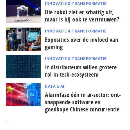
INNOVATIE & TRANSFORMATIE
Die robot ziet er schattig uit,
maar is hij ook te vertrouwen?
INNOVATIE & TRANSFORMATIE
Exposities over de invloed van
gaming
INNOVATIE & TRANSFORMATIE
It-dis­tri­bu­teurs willen grotere
rol in tech-ecosysteem
DATA & AI
Alarmfase één in ai-sector: ont­
snap­pen­de software en
goedkope Chinese con­cur­ren­tie
...