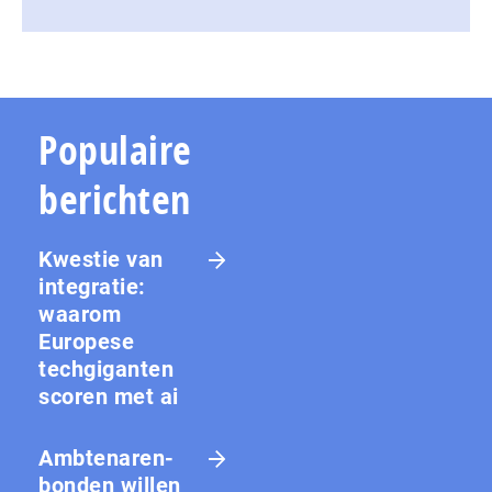
Populaire
berichten
Kwestie van
integratie:
waarom
Europese
techgiganten
scoren met ai
Amb­te­na­ren­
bon­den willen