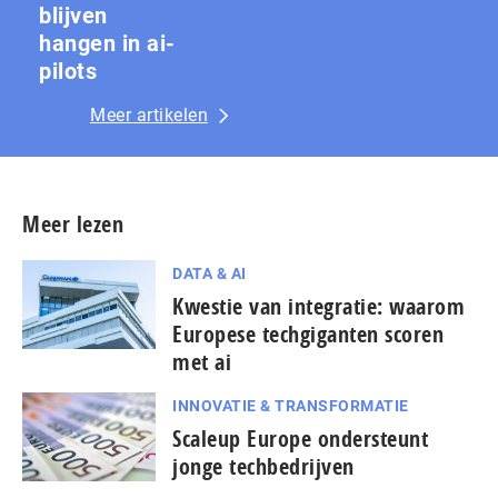
blijven
hangen in ai-
pilots
Meer artikelen
Meer lezen
DATA & AI
Kwestie van integratie: waarom
Europese techgiganten scoren
met ai
INNOVATIE & TRANSFORMATIE
Scaleup Europe ondersteunt
jonge techbedrijven