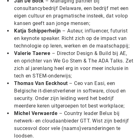
Jan De Bock
– Managing partner bij
consultancybedrijf Delaware, een bedrijf met een
eigen cultuur en pragmatische insteek, dat volop
kansen geeft aan jonge mensen;
Katja Schipperheijn
– Auteur, influencer, futurist
en keynote speaker. Richt zich op de impact van
technologie op leren, werken en de maatschappij;
Valerie Taerwe
– Director Design & Build bij AE,
en oprichter van We Go Stem & The ADA Talks. Zet
zich al jarenlang heel erg in voor meer inclusie in
tech en STEM-onderwijs;
Thomas Van Eeckhout
– Ceo van Easi, een
Belgische it-dienstverlener in software, cloud en
security. Onder zijn leiding werd het bedrijf
meerdere keren uitgeroepen tot best workplace;
Michel Verwaerde
– Country leader Belux bij
netwerk- en cloudaanbieder GTT. Wist zijn bedrijf
succesvol door vele (naams)veranderingen te
loodsen.