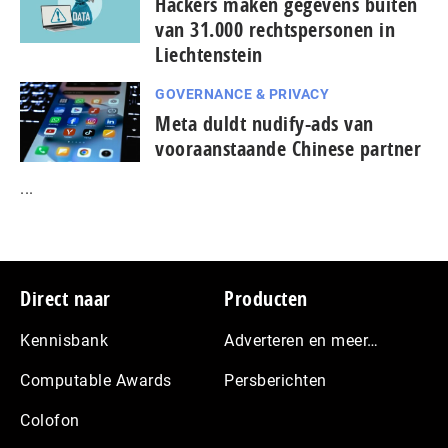
Hackers maken gegevens buiten
van 31.000 rechtspersonen in
Liechtenstein
GOVERNANCE & PRIVACY
Meta duldt nudify-ads van
vooraanstaande Chinese partner
...
Footer
Direct naar
Producten
Kennisbank
Adverteren en meer…
Computable Awards
Persberichten
Colofon