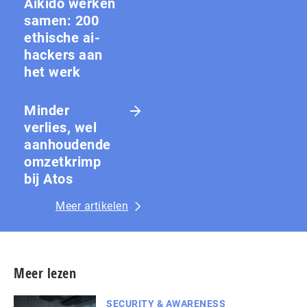
Aikido werken
samen: 200
ethische ai-
hackers aan
het werk
Minder
verlies, wel
aanhoudende
omzetkrimp
bij Atos
Meer artikelen
Meer lezen
SECURITY & AWARENESS