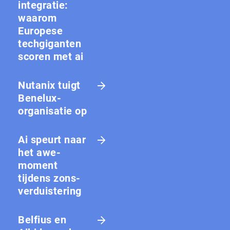
integratie:
waarom
Europese
techgiganten
scoren met ai
Nutanix tuigt
Benelux-
organisatie op
Ai speurt naar
het awe-
moment
tijdens zons­
ver­duis­te­ring
Belfius en