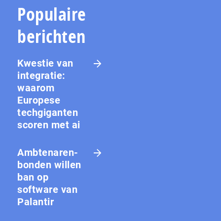
Populaire
berichten
Kwestie van
integratie:
waarom
Europese
techgiganten
scoren met ai
Amb­te­na­ren­
bon­den willen
ban op
software van
Palantir