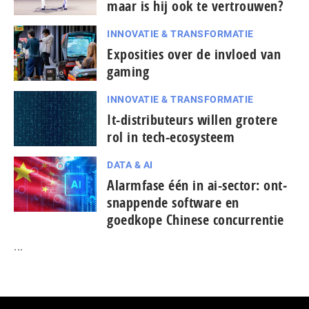
maar is hij ook te vertrouwen?
INNOVATIE & TRANSFORMATIE
Exposities over de invloed van
gaming
INNOVATIE & TRANSFORMATIE
It-dis­tri­bu­teurs willen grotere
rol in tech-ecosysteem
DATA & AI
Alarmfase één in ai-sector: ont­
snap­pen­de software en
goedkope Chinese con­cur­ren­tie
...