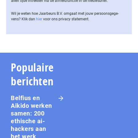
allen tijde intrekken via de af­meld­func­tie in de nieuwsbrief.
Wil je weten hoe Jaarbeurs B.V. omgaat met jouw per­soons­ge­ge­
vens? Klik dan
hier
voor ons privacy statement.
Populaire
berichten
Belfius en
Aikido werken
samen: 200
ethische ai-
hackers aan
het werk