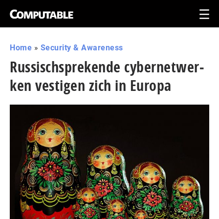
Home
»
Security & Awareness
Rus­sisch­spre­ken­de cy­ber­net­wer­
ken vestigen zich in Europa