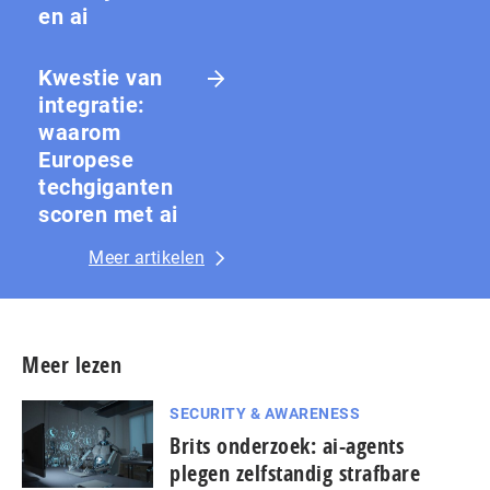
en ai
Kwestie van
integratie:
waarom
Europese
techgiganten
scoren met ai
Meer artikelen
Meer lezen
SECURITY & AWARENESS
Brits onderzoek: ai-agents
plegen zelfstandig strafbare